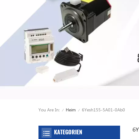
You Are In:
6Yesh155-5A01-0Ab0
Heim
/
/
6Y
KATEGORIEN