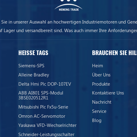
 Sie in unserer Auswahl an hochwertigen Industriemotoren und Gene
uf Lager und versandbereit sind. Was auch immer Ihre Anforderungen
ere Ausrüstung sorgt dafür, dass Ihr Unternehmen immer am Laufen 
HEISSE TAGS
BRAUCHEN SIE HIL
Siemens-SPS
Heim
Alleine Bradley
Über Uns
Delta Hmi Plc DOP-107EV
Produkte
ABB AI801 SPS-Modul
Kontaktiere Uns
3BSE020512R1
Nachricht
Mitsubishi Plc Fx5u-Serie
Service
Omron AC-Servomotor
Blog
Yaskawa VFD-Wechselrichter
Schneider-Leistungsschalter