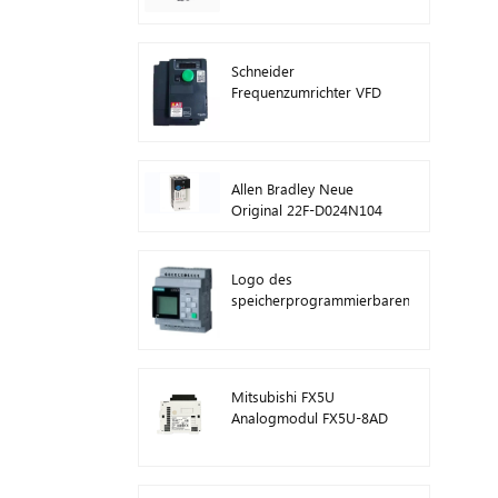
ATV630C11N4
Schneider
Frequenzumrichter VFD
ATV212HD15N4
Allen Bradley Neue
Original 22F-D024N104
AC-
Antriebswechselrichter
11 kW
Logo des
speicherprogrammierbaren
Steuerungsmoduls von
Siemens! Host-Modul
SPS 6ED1052-1FB08-
0BA1
Mitsubishi FX5U
Analogmodul FX5U-8AD