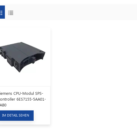
iemens CPU-Modul SPS-
ontroller 6ES7155-5AA01-
AB0
IM DETAIL SEHEN