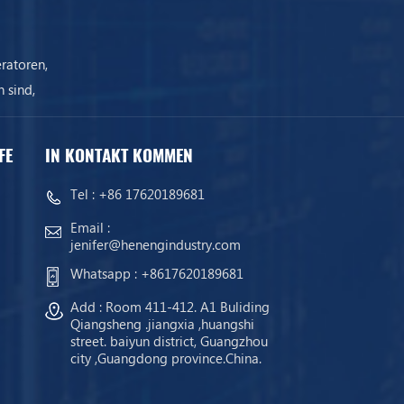
ratoren,
 sind,
ist.
FE
IN KONTAKT KOMMEN
Tel :
+86 17620189681
Email :
jenifer@henengindustry.com
Whatsapp :
+8617620189681
Add : Room 411-412. A1 Buliding
Qiangsheng .jiangxia ,huangshi
street. baiyun district, Guangzhou
city ,Guangdong province.China.