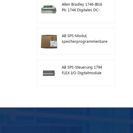
Allen Bradley 1746-IB16
Plc 1746 Digitales DC-
Eingangsmodul
AB SPS-Modul,
speicherprogrammierbare
Steuerung 1746-A13
AB SPS-Steuerung 1794
FLEX I/O Digitalmodule
1794-TB3TS