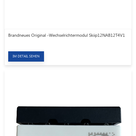
Brandneues Original -Wechselrichtermodul Skiip12NAB12T4V1
IM DETAIL SEHEN