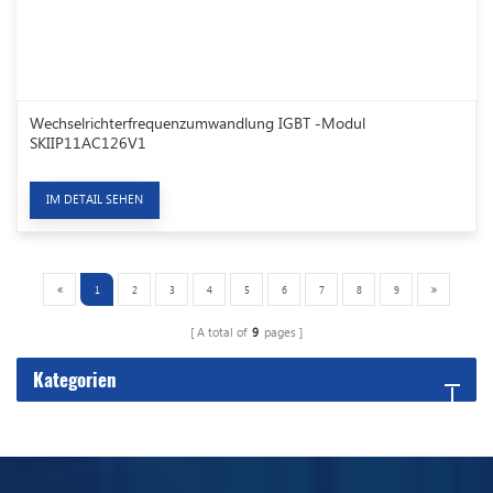
Wechselrichterfrequenzumwandlung IGBT -Modul
SKIIP11AC126V1
IM DETAIL SEHEN
1
2
3
4
5
6
7
8
9
A total of
9
pages
Kategorien