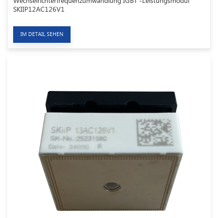
Wechselrichterfrequenzumwandlung IGBT -Leistungsmodul
SKIIP12AC126V1
IM DETAIL SEHEN