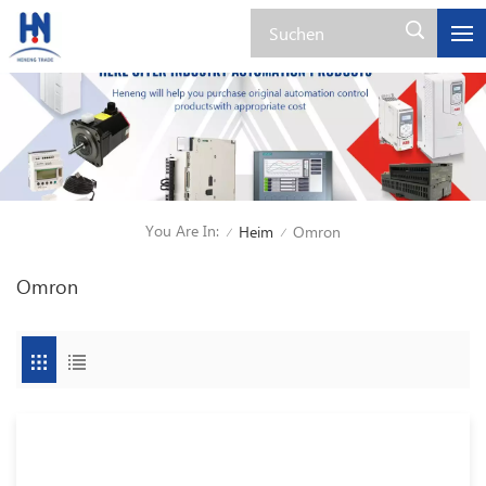
You Are In:
Heim
Omron
/
/
Omron