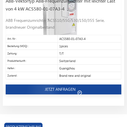
ABB-Vektortyp ABB-Frequenzumrichter mit leichter Last
von 4 kW ACS580-01-07A3-4
ABB Frequenzumrichter ACS510/550/530/150/355 Serie,
brandneuer Originalbestand
Art.-Nr :
ACS580-01-07A3-4
Bestellung (MOQ) :
1pices
Zahlung :
T/T
Produktherkunft :
Switzerland
Hafen :
Guangzhou
Zustand :
Brand new and original
JETZT ANFRAGEN
PRODUKTEINFÜHRUNG