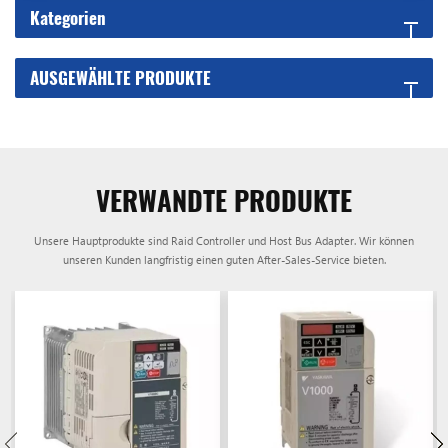
Kategorien
AUSGEWÄHLTE PRODUKTE
VERWANDTE PRODUKTE
Unsere Hauptprodukte sind Raid Controller und Host Bus Adapter. Wir können
unseren Kunden langfristig einen guten After-Sales-Service bieten.