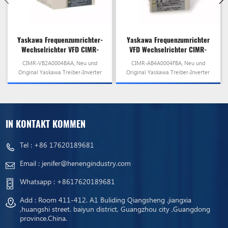
Yaskawa Frequenzumrichter-
Yaskawa Frequenzumrichter
Wechselrichter VFD CIMR-
VFD Wechselrichter CIMR-
VB2A0004BAA
AB4A0004FBA
CIMR-VB2A0004BAA, Neu und
CIMR-AB4A0004FBA, Neu und
Original Yaskawa Treiber-Inverter
Original Yaskawa Treiber-Inverter
VFD, auf Lager und versandbereit!
VFD, auf Lager und versandbereit!
IN KONTAKT KOMMEN
Tel :
+86 17620189681
Email :
jenifer@henengindustry.com
Whatsapp :
+8617620189681
Add : Room 411-412. A1 Buliding Qiangsheng .jiangxia
,huangshi street. baiyun district, Guangzhou city ,Guangdong
province.China.