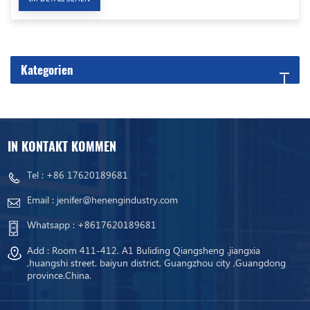
Kategorien
IN KONTAKT KOMMEN
Tel :
+86 17620189681
Email :
jenifer@henengindustry.com
Whatsapp :
+8617620189681
Add : Room 411-412. A1 Buliding Qiangsheng .jiangxia
,huangshi street. baiyun district, Guangzhou city ,Guangdong
province.China.