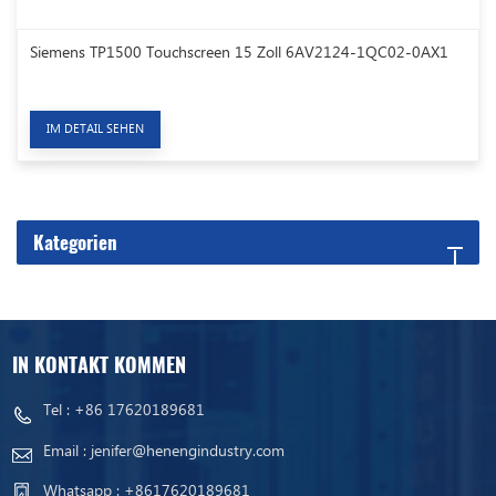
Siemens TP1500 Touchscreen 15 Zoll 6AV2124-1QC02-0AX1
IM DETAIL SEHEN
Kategorien
IN KONTAKT KOMMEN
Tel :
+86 17620189681
Email :
jenifer@henengindustry.com
Whatsapp :
+8617620189681