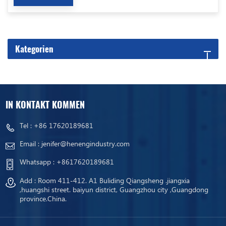
Kategorien
IN KONTAKT KOMMEN
Tel :
+86 17620189681
Email :
jenifer@henengindustry.com
Whatsapp :
+8617620189681
Add : Room 411-412. A1 Buliding Qiangsheng .jiangxia
,huangshi street. baiyun district, Guangzhou city ,Guangdong
province.China.