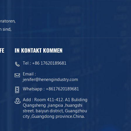
ratoren,
 sind,
ist.
FE
IN KONTAKT KOMMEN
Tel :
+86 17620189681
Email :
jenifer@henengindustry.com
Whatsapp :
+8617620189681
Add : Room 411-412. A1 Buliding
Qiangsheng .jiangxia ,huangshi
street. baiyun district, Guangzhou
city ,Guangdong province.China.