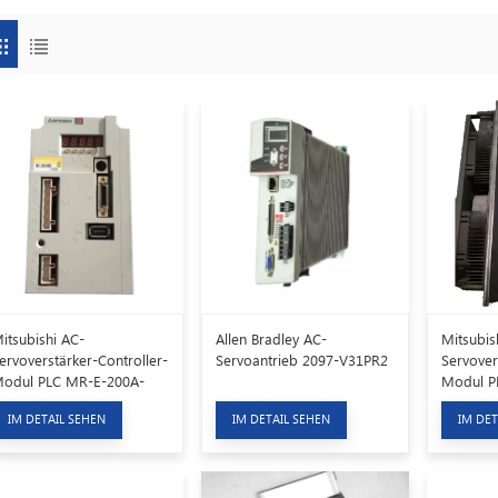
itsubishi AC-
Allen Bradley AC-
Mitsubis
ervoverstärker-Controller-
Servoantrieb 2097-V31PR2
Servover
odul PLC MR-E-200A-
Modul P
H003
550
IM DETAIL SEHEN
IM DETAIL SEHEN
IM DET