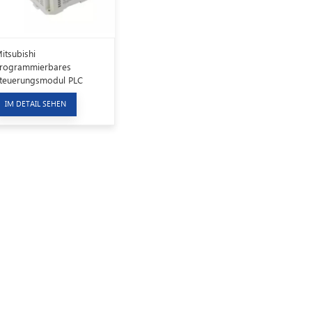
itsubishi
rogrammierbares
teuerungsmodul PLC
X2N-80MR-DS
IM DETAIL SEHEN