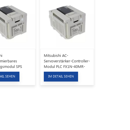
hi
Mitsubishi AC-
mierbares
Servoverstärker-Controller-
ngsmodul SPS
Modul PLC FX1N-40MR-
MR/ES-A
001
AIL SEHEN
IM DETAIL SEHEN