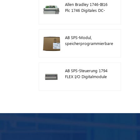
Allen Bradley 1746-IB16
Plc 1746 Digitales DC-
Eingangsmodul
AB SPS-Modul,
speicherprogrammierbare
Steuerung 1746-A13
AB SPS-Steuerung 1794
FLEX I/O Digitalmodule
1794-TB3TS