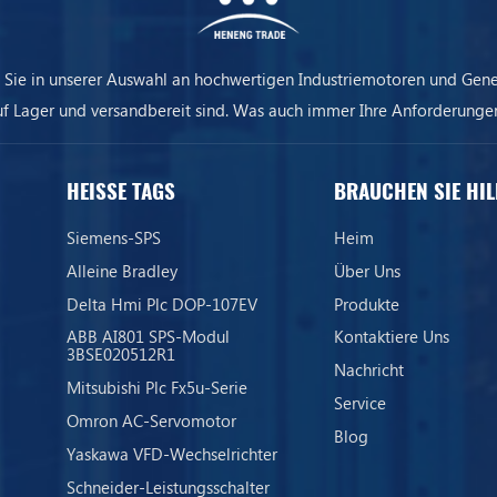
 Sie in unserer Auswahl an hochwertigen Industriemotoren und Gene
uf Lager und versandbereit sind. Was auch immer Ihre Anforderungen
ere Ausrüstung sorgt dafür, dass Ihr Unternehmen immer am Laufen 
HEISSE TAGS
BRAUCHEN SIE HIL
Siemens-SPS
Heim
Alleine Bradley
Über Uns
Delta Hmi Plc DOP-107EV
Produkte
ABB AI801 SPS-Modul
Kontaktiere Uns
3BSE020512R1
Nachricht
Mitsubishi Plc Fx5u-Serie
Service
Omron AC-Servomotor
Blog
Yaskawa VFD-Wechselrichter
Schneider-Leistungsschalter