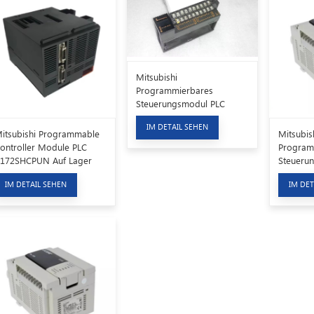
Mitsubishi
Programmierbares
Steuerungsmodul PLC
A1SY60E
IM DETAIL SEHEN
itsubishi Programmable
Mitsubis
ontroller Module PLC
Program
172SHCPUN Auf Lager
Steueru
FX3U-48
IM DETAIL SEHEN
IM DET