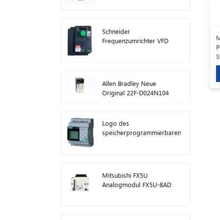
ATV630C11N4
Schneider
M
Frequenzumrichter VFD
P
ATV212HD15N4
S
F
Allen Bradley Neue
Original 22F-D024N104
AC-
Antriebswechselrichter
11 kW
Logo des
speicherprogrammierbaren
Steuerungsmoduls von
Siemens! Host-Modul
SPS 6ED1052-1FB08-
0BA1
Mitsubishi FX5U
Analogmodul FX5U-8AD