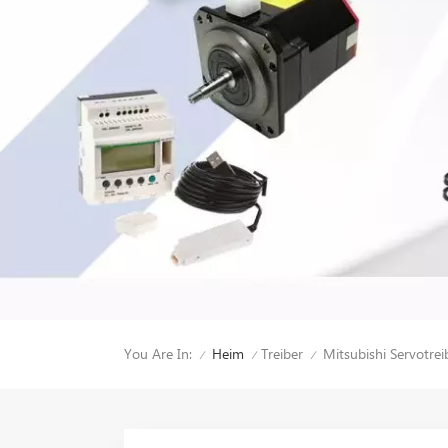
You Are In:
Mitsubishi Servotre
Heim
Treiber
/
/
/