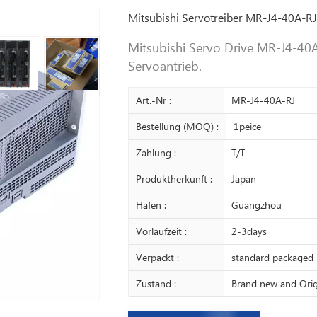
Mitsubishi Servotreiber MR-J4-40A-RJ
Mitsubishi Servo Drive MR-J4-40A
Servoantrieb.
Art.-Nr :
MR-J4-40A-RJ
Bestellung (MOQ) :
1peice
Zahlung :
T/T
Produktherkunft :
Japan
Hafen :
Guangzhou
Vorlaufzeit :
2-3days
Verpackt :
standard packaged
Zustand :
Brand new and Orig