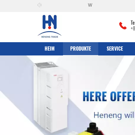
Willkommen zu
he can co., Ltd
Te
+
HEIM
PRODUKTE
SERVICE