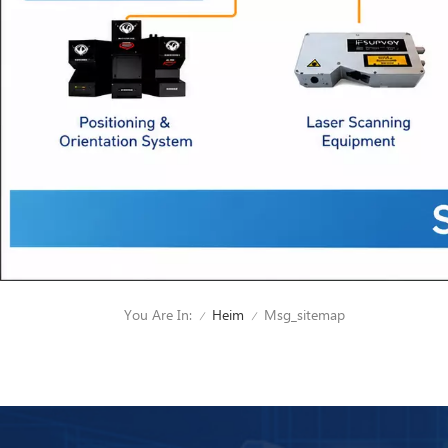
You Are In:
Msg_sitemap
Heim
/
/