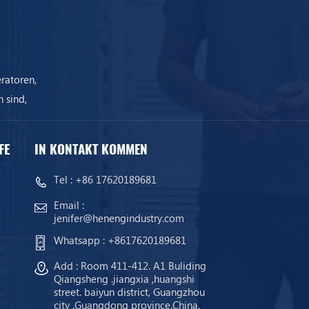
ratoren,
 sind,
ist.
FE
IN KONTAKT KOMMEN
Tel :
+86 17620189681
Email :
jenifer@henengindustry.com
Whatsapp :
+8617620189681
Add : Room 411-412. A1 Buliding
Qiangsheng .jiangxia ,huangshi
street. baiyun district, Guangzhou
city ,Guangdong province.China.