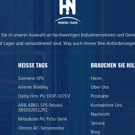
 Sie in unserer Auswahl an hochwertigen Industriemotoren und Gene
uf Lager und versandbereit sind. Was auch immer Ihre Anforderungen
ere Ausrüstung sorgt dafür, dass Ihr Unternehmen immer am Laufen 
HEISSE TAGS
BRAUCHEN SIE HIL
Siemens-SPS
Heim
Alleine Bradley
Über Uns
Delta Hmi Plc DOP-107EV
Produkte
ABB AI801 SPS-Modul
Kontaktiere Uns
3BSE020512R1
Nachricht
Mitsubishi Plc Fx5u-Serie
Service
Omron AC-Servomotor
Blog