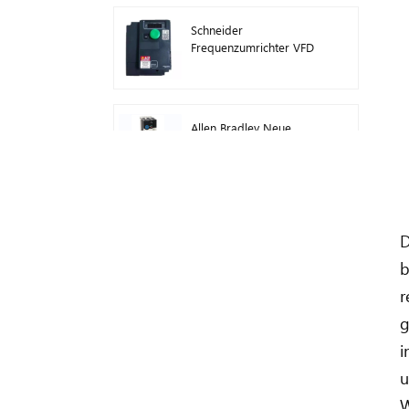
Schneider
Frequenzumrichter VFD
ATV212HD15N4
Allen Bradley Neue
Original 22F-D024N104
AC-
Antriebswechselrichter 11
kW
Logo des
speicherprogrammierbaren
Steuerungsmoduls von
D
Siemens! Host-Modul
b
SPS 6ED1052-1FB08-
0BA1
r
Mitsubishi FX5U
Analogmodul FX5U-8AD
g
i
u
Allen Bradley 1746-IB16
W