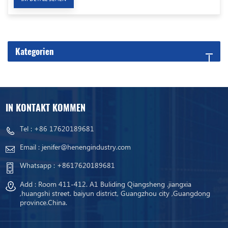
Kategorien
IN KONTAKT KOMMEN
Tel :
+86 17620189681
Email :
jenifer@henengindustry.com
Whatsapp :
+8617620189681
Add : Room 411-412. A1 Buliding Qiangsheng .jiangxia
,huangshi street. baiyun district, Guangzhou city ,Guangdong
province.China.