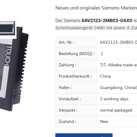
Neues und originales Siemens Mar
Der Siemens
6AV2123-2MB03-0AX0
is
Schnittstellengerät (HMI) mit einem 4-Zol
Art.-Nr :
6AV2123-2MB03-
Bestellung (MOQ) :
1
Zahlung :
T/T, Alibaba trade 
Produktherkunft :
China
Hafen :
Guangdong, China(
Vorlaufzeit :
3 working days
Verpackt :
normal packaged
Zustand :
New