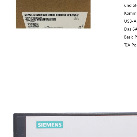
und St
Kommun
USB-An
Das 6
Basic 
TIA Po