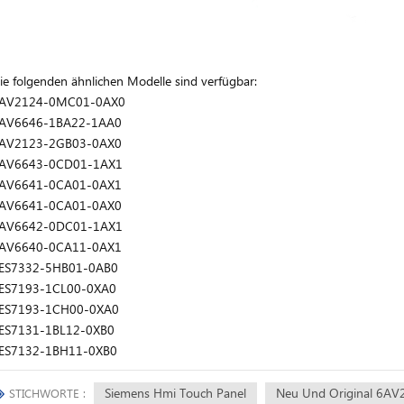
ie folgenden ähnlichen Modelle sind verfügbar:
AV2124-0MC01-0AX0
AV6646-1BA22-1AA0
AV2123-2GB03-0AX0
AV6643-0CD01-1AX1
AV6641-0CA01-0AX1
AV6641-0CA01-0AX0
AV6642-0DC01-1AX1
AV6640-0CA11-0AX1
ES7332-5HB01-0AB0
ES7193-1CL00-0XA0
ES7193-1CH00-0XA0
ES7131-1BL12-0XB0
ES7132-1BH11-0XB0
Siemens Hmi Touch Panel
Neu Und Original 6A
STICHWORTE :