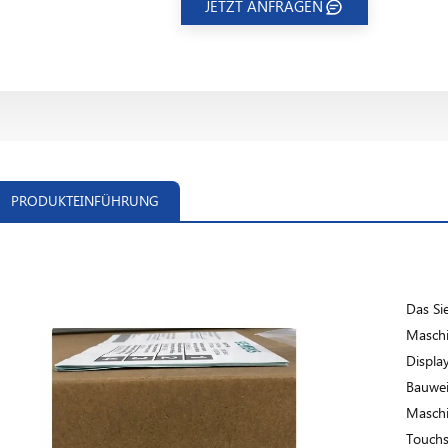
JETZT ANFRAGEN
PRODUKTEINFÜHRUNG
Das S
Maschi
Displa
Bauweis
Maschi
Touchs