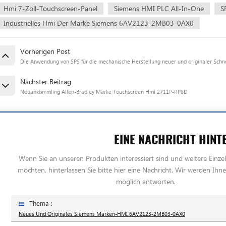
Hmi 7-Zoll-Touchscreen-Panel
Siemens HMI PLC All-In-One
S
Industrielles Hmi Der Marke Siemens 6AV2123-2MB03-0AX0
Vorherigen Post
Die Anwendung von SPS für die mechanische Herstellung neuer und originaler Schn
Nächster Beitrag
Neuankömmling Allen-Bradley Marke Touchscreen Hmi 2711P-RP8D
EINE NACHRICHT HINT
Wenn Sie an unseren Produkten interessiert sind und weitere Einzel
möchten, hinterlassen Sie bitte hier eine Nachricht. Wir werden Ihne
möglich antworten.
Thema :
Neues Und Originales Siemens Marken-HMI 6AV2123-2MB03-0AX0