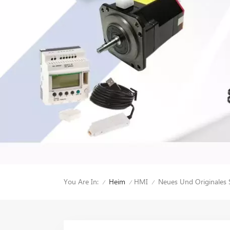
You Are In:
Neues Und Originale
Heim
HMI
/
/
/