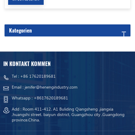
Kategorien
IN KONTAKT KOMMEN
Tel :
+86 17620189681
Email :
jenifer@henengindustry.com
Whatsapp :
+8617620189681
Add : Room 411-412. A1 Buliding Qiangsheng .jiangxia
,huangshi street. baiyun district, Guangzhou city ,Guangdong
province.China.