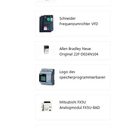
ATV630C11N4
Schneider
Frequenzumrichter VFD
ATV212HD15N4
Allen Bradley Neue
Original 22F-D024N104
AC-
Antriebswechselrichter
11 kW
Logo des
speicherprogrammierbaren
Steuerungsmoduls von
Siemens! Host-Modul
SPS 6ED1052-1FB08-
0BA1
Mitsubishi FX5U
Analogmodul FX5U-8AD