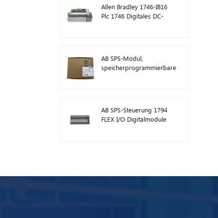
Allen Bradley 1746-IB16
Plc 1746 Digitales DC-
Eingangsmodul
AB SPS-Modul,
speicherprogrammierbare
Steuerung 1746-A13
AB SPS-Steuerung 1794
FLEX I/O Digitalmodule
1794-TB3TS