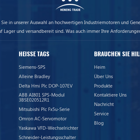
 Sie in unserer Auswahl an hochwertigen Industriemotoren und Gene
uf Lager und versandbereit sind. Was auch immer Ihre Anforderungen
ere Ausrüstung sorgt dafür, dass Ihr Unternehmen immer am Laufen 
HEISSE TAGS
BRAUCHEN SIE HIL
Siemens-SPS
Heim
Alleine Bradley
Über Uns
Delta Hmi Plc DOP-107EV
Produkte
ABB AI801 SPS-Modul
Kontaktiere Uns
3BSE020512R1
Nachricht
Mitsubishi Plc Fx5u-Serie
Service
Omron AC-Servomotor
Blog
Yaskawa VFD-Wechselrichter
Schneider-Leistungsschalter