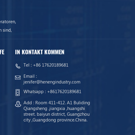
ratoren,
 sind,
ist.
FE
IN KONTAKT KOMMEN
Tel :
+86 17620189681
Email :
jenifer@henengindustry.com
Whatsapp :
+8617620189681
Add : Room 411-412. A1 Buliding
Qiangsheng .jiangxia ,huangshi
street. baiyun district, Guangzhou
city ,Guangdong province.China.