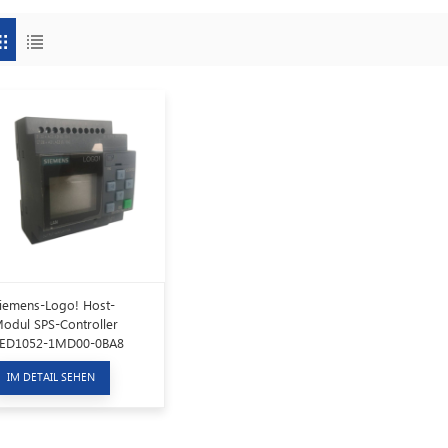
iemens-Logo! Host-
odul SPS-Controller
ED1052-1MD00-0BA8
IM DETAIL SEHEN