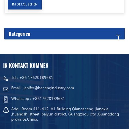
IM DETAIL SEHEN
Kategorien
IN KONTAKT KOMMEN
Tel :
+86 17620189681
Email :
jenifer@henengindustry.com
Whatsapp :
+8617620189681
Add : Room 411-412. A1 Buliding Qiangsheng .jiangxia
,huangshi street. baiyun district, Guangzhou city ,Guangdong
province.China.