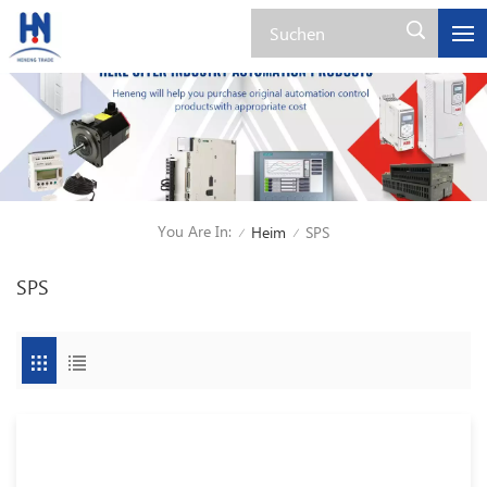
You Are In:
Heim
SPS
/
/
SPS