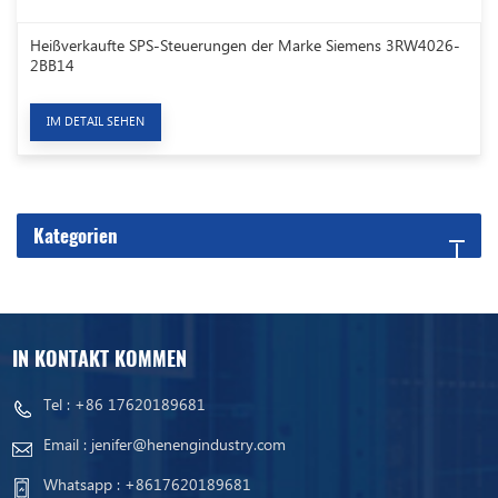
Heißverkaufte SPS-Steuerungen der Marke Siemens 3RW4026-
2BB14
IM DETAIL SEHEN
Kategorien
IN KONTAKT KOMMEN
Tel :
+86 17620189681
Email :
jenifer@henengindustry.com
Whatsapp :
+8617620189681