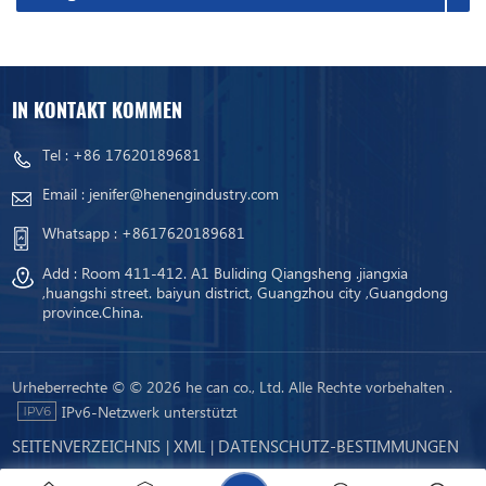
IN KONTAKT KOMMEN
Tel :
+86 17620189681
Email :
jenifer@henengindustry.com
Whatsapp :
+8617620189681
Add : Room 411-412. A1 Buliding Qiangsheng .jiangxia
,huangshi street. baiyun district, Guangzhou city ,Guangdong
province.China.
Urheberrechte © © 2026 he can co., Ltd. Alle Rechte vorbehalten .
IPv6-Netzwerk unterstützt
SEITENVERZEICHNIS
XML
DATENSCHUTZ-BESTIMMUNGEN
|
|