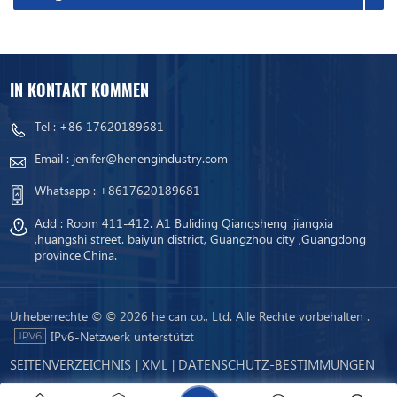
IN KONTAKT KOMMEN
Tel :
+86 17620189681
Email :
jenifer@henengindustry.com
Whatsapp :
+8617620189681
Add : Room 411-412. A1 Buliding Qiangsheng .jiangxia
,huangshi street. baiyun district, Guangzhou city ,Guangdong
province.China.
Urheberrechte © © 2026 he can co., Ltd. Alle Rechte vorbehalten .
IPv6-Netzwerk unterstützt
SEITENVERZEICHNIS
XML
DATENSCHUTZ-BESTIMMUNGEN
|
|