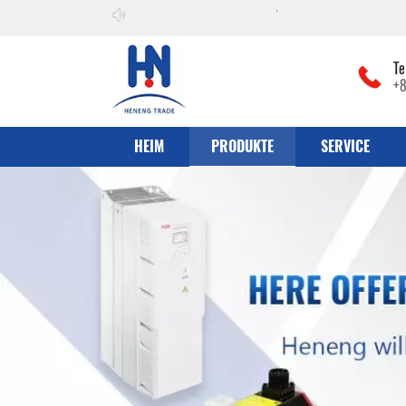
Willkommen zu
he can co., Ltd
Te
+
HEIM
PRODUKTE
SERVICE