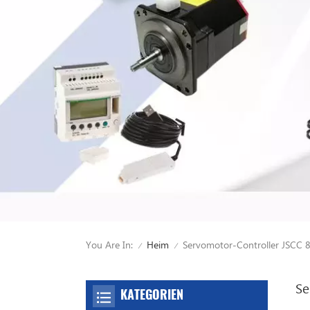
You Are In:
Servomotor-Controller JSCC
Heim
/
/
Se
KATEGORIEN