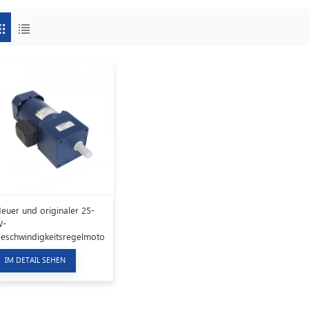
euer und originaler 25-
W-
eschwindigkeitsregelmotor
SCC-Servomotor
IM DETAIL SEHEN
0YB25GY38