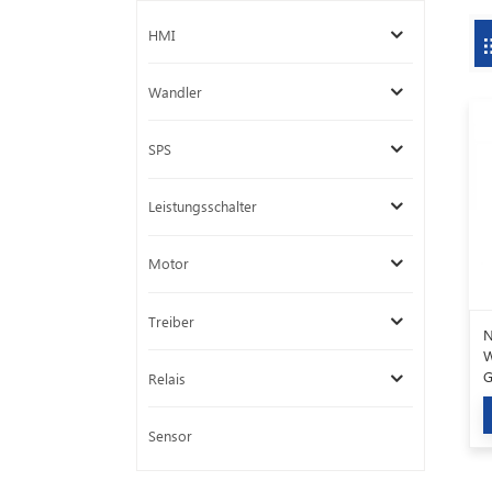
HMI
Wandler
SPS
Leistungsschalter
Motor
Treiber
N
G
Relais
J
8
Sensor