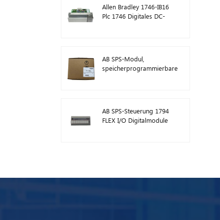
Allen Bradley 1746-IB16
Plc 1746 Digitales DC-
Eingangsmodul
AB SPS-Modul,
speicherprogrammierbare
Steuerung 1746-A13
AB SPS-Steuerung 1794
FLEX I/O Digitalmodule
1794-TB3TS