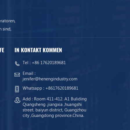
ratoren,
 sind,
ist.
FE
IN KONTAKT KOMMEN
Tel :
+86 17620189681
Email :
jenifer@henengindustry.com
Whatsapp :
+8617620189681
Add : Room 411-412. A1 Buliding
Qiangsheng .jiangxia ,huangshi
street. baiyun district, Guangzhou
city ,Guangdong province.China.