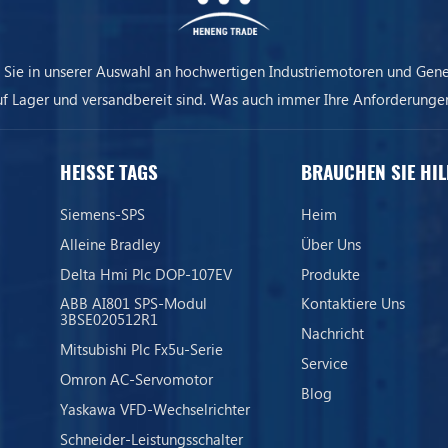
 Sie in unserer Auswahl an hochwertigen Industriemotoren und Gene
uf Lager und versandbereit sind. Was auch immer Ihre Anforderungen
ere Ausrüstung sorgt dafür, dass Ihr Unternehmen immer am Laufen 
HEISSE TAGS
BRAUCHEN SIE HIL
Siemens-SPS
Heim
Alleine Bradley
Über Uns
Delta Hmi Plc DOP-107EV
Produkte
ABB AI801 SPS-Modul
Kontaktiere Uns
3BSE020512R1
Nachricht
Mitsubishi Plc Fx5u-Serie
Service
Omron AC-Servomotor
Blog
Yaskawa VFD-Wechselrichter
Schneider-Leistungsschalter