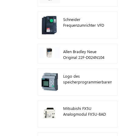
ATV630C11N4
Schneider
Frequenzumrichter VFD
ATV212HD15N4
Allen Bradley Neue
Original 22F-D024N104
AC-
Antriebswechselrichter
11 kW
Logo des
speicherprogrammierbaren
Steuerungsmoduls von
Siemens! Host-Modul
SPS 6ED1052-1FB08-
0BA1
Mitsubishi FX5U
Analogmodul FX5U-8AD