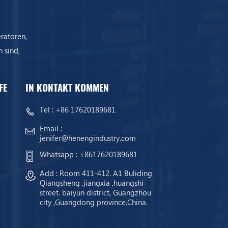
ratoren,
 sind,
ist.
FE
IN KONTAKT KOMMEN
Tel :
+86 17620189681
Email :
jenifer@henengindustry.com
Whatsapp :
+8617620189681
Add : Room 411-412. A1 Buliding
Qiangsheng .jiangxia ,huangshi
street. baiyun district, Guangzhou
city ,Guangdong province.China.