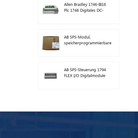
Allen Bradley 1746-IB16
Plc 1746 Digitales DC-
Eingangsmodul
AB SPS-Modul,
speicherprogrammierbare
Steuerung 1746-A13
AB SPS-Steuerung 1794
FLEX I/O Digitalmodule
1794-TB3TS