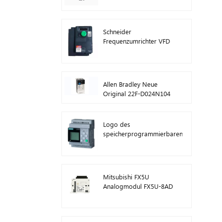
ATV630C11N4
Schneider
Frequenzumrichter VFD
ATV212HD15N4
Allen Bradley Neue
Original 22F-D024N104
AC-
Antriebswechselrichter
11 kW
Logo des
speicherprogrammierbaren
Steuerungsmoduls von
Siemens! Host-Modul
SPS 6ED1052-1FB08-
0BA1
Mitsubishi FX5U
Analogmodul FX5U-8AD