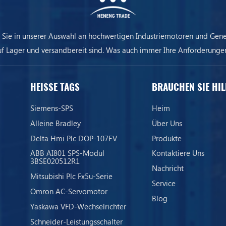
 Sie in unserer Auswahl an hochwertigen Industriemotoren und Gene
uf Lager und versandbereit sind. Was auch immer Ihre Anforderungen
ere Ausrüstung sorgt dafür, dass Ihr Unternehmen immer am Laufen 
HEISSE TAGS
BRAUCHEN SIE HIL
Siemens-SPS
Heim
Alleine Bradley
Über Uns
Delta Hmi Plc DOP-107EV
Produkte
ABB AI801 SPS-Modul
Kontaktiere Uns
3BSE020512R1
Nachricht
Mitsubishi Plc Fx5u-Serie
Service
Omron AC-Servomotor
Blog
Yaskawa VFD-Wechselrichter
Schneider-Leistungsschalter