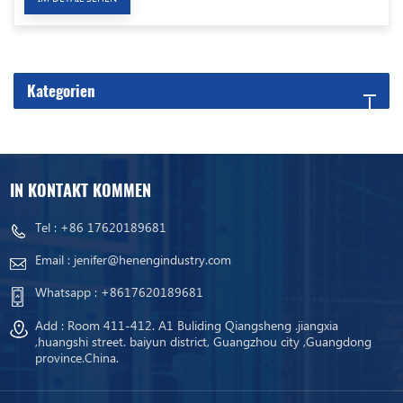
Kategorien
IN KONTAKT KOMMEN
Tel :
+86 17620189681
Email :
jenifer@henengindustry.com
Whatsapp :
+8617620189681
Add : Room 411-412. A1 Buliding Qiangsheng .jiangxia
,huangshi street. baiyun district, Guangzhou city ,Guangdong
province.China.