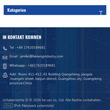
Kategorien
IN KONTAKT KOMMEN
Tel :
+86 17620189681
Email :
jenifer@henengindustry.com
Whatsapp :
+8617620189681
Add : Room 411-412. A1 Buliding Qiangsheng .jiangxia
,huangshi street. baiyun district, Guangzhou city ,Guangdong
province.China.
Urheberrechte © © 2026 he can co., Ltd. Alle Rechte vorbehalten .
IPv6-Netzwerk unterstützt