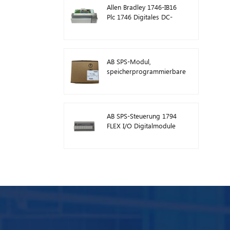
Allen Bradley 1746-IB16
Plc 1746 Digitales DC-
Eingangsmodul
AB SPS-Modul,
speicherprogrammierbare
Steuerung 1746-A13
AB SPS-Steuerung 1794
FLEX I/O Digitalmodule
1794-TB3TS