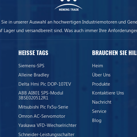
 Sie in unserer Auswahl an hochwertigen Industriemotoren und Gene
uf Lager und versandbereit sind. Was auch immer Ihre Anforderungen
ere Ausrüstung sorgt dafür, dass Ihr Unternehmen immer am Laufen 
HEISSE TAGS
BRAUCHEN SIE HIL
Siemens-SPS
Heim
Alleine Bradley
Über Uns
Delta Hmi Plc DOP-107EV
Produkte
ABB AI801 SPS-Modul
Kontaktiere Uns
3BSE020512R1
Nachricht
Mitsubishi Plc Fx5u-Serie
Service
Omron AC-Servomotor
Blog
Yaskawa VFD-Wechselrichter
Schneider-Leistungsschalter