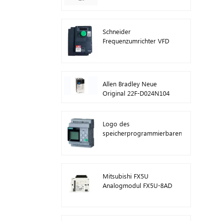
ATV630C11N4
Schneider
Frequenzumrichter VFD
ATV212HD15N4
Allen Bradley Neue
Original 22F-D024N104
AC-
Antriebswechselrichter
11 kW
Logo des
speicherprogrammierbaren
Steuerungsmoduls von
Siemens! Host-Modul
SPS 6ED1052-1FB08-
0BA1
Mitsubishi FX5U
Analogmodul FX5U-8AD