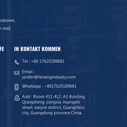
ratoren,
 sind,
ist.
FE
IN KONTAKT KOMMEN
Tel :
+86 17620189681
Email :
jenifer@henengindustry.com
Whatsapp :
+8617620189681
Add : Room 411-412. A1 Buliding
Qiangsheng .jiangxia ,huangshi
street. baiyun district, Guangzhou
city ,Guangdong province.China.