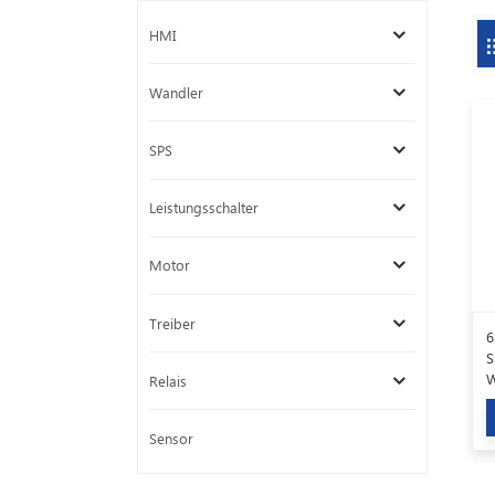
HMI
Wandler
SPS
Leistungsschalter
Motor
Treiber
6
S
W
Relais
3
F
Sensor