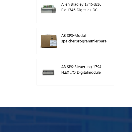
Allen Bradley 1746-IB16
Plc 1746 Digitales DC-
Eingangsmodul
AB SPS-Modul,
speicherprogrammierbare
Steuerung 1746-A13
AB SPS-Steuerung 1794
FLEX I/O Digitalmodule
1794-TB3TS