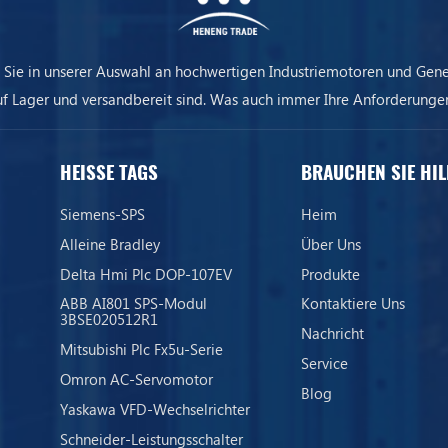
 Sie in unserer Auswahl an hochwertigen Industriemotoren und Gene
uf Lager und versandbereit sind. Was auch immer Ihre Anforderungen
ere Ausrüstung sorgt dafür, dass Ihr Unternehmen immer am Laufen 
HEISSE TAGS
BRAUCHEN SIE HIL
Siemens-SPS
Heim
Alleine Bradley
Über Uns
Delta Hmi Plc DOP-107EV
Produkte
ABB AI801 SPS-Modul
Kontaktiere Uns
3BSE020512R1
Nachricht
Mitsubishi Plc Fx5u-Serie
Service
Omron AC-Servomotor
Blog
Yaskawa VFD-Wechselrichter
Schneider-Leistungsschalter