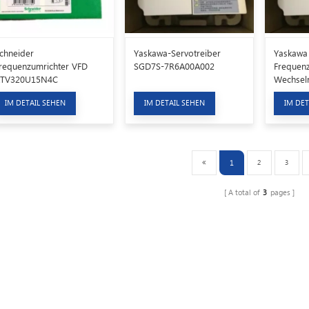
chneider
Yaskawa-Servotreiber
Yaskawa
requenzumrichter VFD
SGD7S-7R6A00A002
Frequenz
TV320U15N4C
Wechselr
J7AA23P
IM DETAIL SEHEN
IM DETAIL SEHEN
IM DET
1
2
3
A total of
3
pages