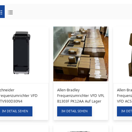
chneider
Allen-Bradley
Allen-Br
requenzumrichter VFD
Frequenzumrichter VFD VPL
Frequenz
TV930D30N4
B1303F PK12AA Auf Lager
VFD ACS
Lager
IM DETAIL SEHEN
IM DETAIL SEHEN
IM DET