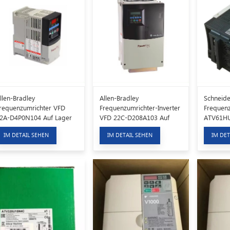
llen-Bradley
Allen-Bradley
Schneide
requenzumrichter VFD
Frequenzumrichter-Inverter
Frequenz
2A-D4P0N104 Auf Lager
VFD 22C-D208A103 Auf
ATV61H
Lager
IM DETAIL SEHEN
IM DETAIL SEHEN
IM DET