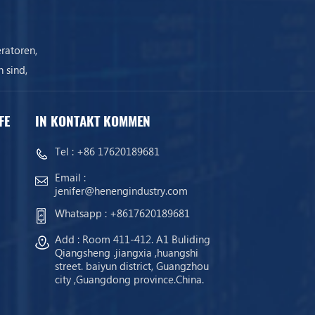
ratoren,
 sind,
ist.
FE
IN KONTAKT KOMMEN
Tel :
+86 17620189681
Email :
jenifer@henengindustry.com
Whatsapp :
+8617620189681
Add : Room 411-412. A1 Buliding
Qiangsheng .jiangxia ,huangshi
street. baiyun district, Guangzhou
city ,Guangdong province.China.