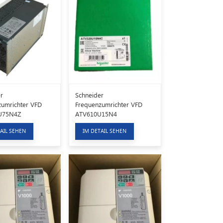
r
Schneider
umrichter VFD
Frequenzumrichter VFD
U75N4Z
ATV610U15N4
AIL SEHEN
IM DETAIL SEHEN