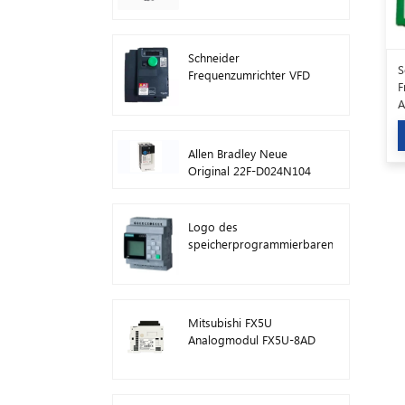
ATV630C11N4
Schneider
S
Frequenzumrichter VFD
F
ATV212HD15N4
A
Allen Bradley Neue
Original 22F-D024N104
AC-
Antriebswechselrichter
11 kW
Logo des
speicherprogrammierbaren
Steuerungsmoduls von
Siemens! Host-Modul
SPS 6ED1052-1FB08-
0BA1
Mitsubishi FX5U
Analogmodul FX5U-8AD