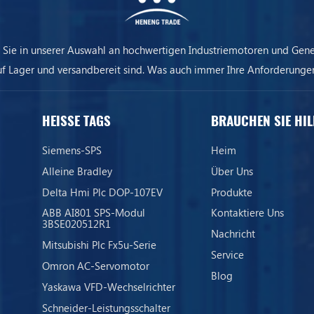
 Sie in unserer Auswahl an hochwertigen Industriemotoren und Gene
uf Lager und versandbereit sind. Was auch immer Ihre Anforderungen
ere Ausrüstung sorgt dafür, dass Ihr Unternehmen immer am Laufen 
HEISSE TAGS
BRAUCHEN SIE HIL
Siemens-SPS
Heim
Alleine Bradley
Über Uns
Delta Hmi Plc DOP-107EV
Produkte
ABB AI801 SPS-Modul
Kontaktiere Uns
3BSE020512R1
Nachricht
Mitsubishi Plc Fx5u-Serie
Service
Omron AC-Servomotor
Blog
Yaskawa VFD-Wechselrichter
Schneider-Leistungsschalter