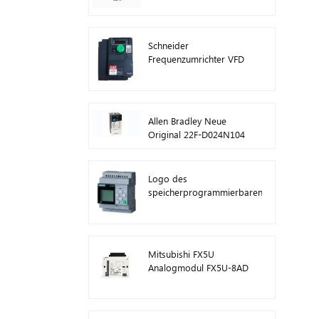
ATV630C11N4
Schneider
Frequenzumrichter VFD
ATV212HD15N4
Allen Bradley Neue
Original 22F-D024N104
AC-
Antriebswechselrichter
11 kW
Logo des
speicherprogrammierbaren
Steuerungsmoduls von
Siemens! Host-Modul
SPS 6ED1052-1FB08-
0BA1
Mitsubishi FX5U
Analogmodul FX5U-8AD