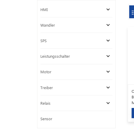
HMI
Wandler
SPS
Leistungsschalter
Motor
Treiber
O
B
M
Relais
E
Sensor