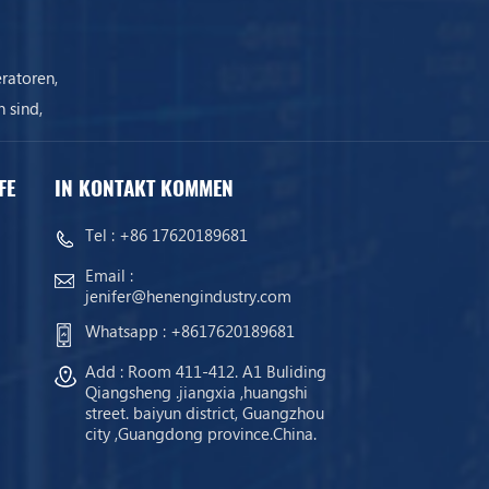
ratoren,
 sind,
ist.
FE
IN KONTAKT KOMMEN
Tel :
+86 17620189681
Email :
jenifer@henengindustry.com
Whatsapp :
+8617620189681
Add : Room 411-412. A1 Buliding
Qiangsheng .jiangxia ,huangshi
street. baiyun district, Guangzhou
city ,Guangdong province.China.