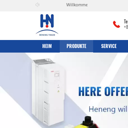
Willkommen zu
he can co., Ltd
Te
+
HEIM
PRODUKTE
SERVICE