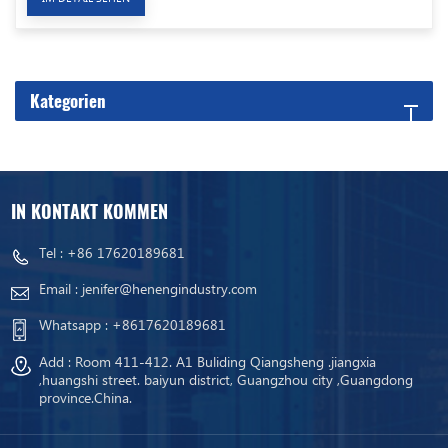
Kategorien
IN KONTAKT KOMMEN
Tel :
+86 17620189681
Email :
jenifer@henengindustry.com
Whatsapp :
+8617620189681
Add : Room 411-412. A1 Buliding Qiangsheng .jiangxia
,huangshi street. baiyun district, Guangzhou city ,Guangdong
province.China.