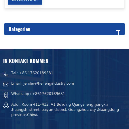
Kategorien
IN KONTAKT KOMMEN
Tel :
+86 17620189681
Email :
jenifer@henengindustry.com
Whatsapp :
+8617620189681
Add : Room 411-412. A1 Buliding Qiangsheng .jiangxia
,huangshi street. baiyun district, Guangzhou city ,Guangdong
province.China.