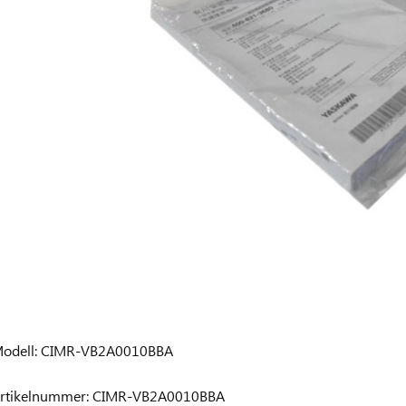
odell: CIMR-VB2A0010BBA
rtikelnummer: CIMR-VB2A0010BBA