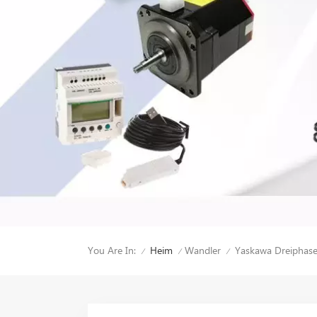
You Are In:
Yaskawa Dreiphas
Heim
Wandler
/
/
/