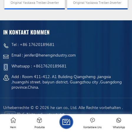
Original Yaskawa Treiber-Inverter
Original Yaskawa Treiber-Inverter
VFD, auf Lager und versandbereit!
VFD, auf Lager und versandbereit!
IN KONTAKT KOMMEN
Tel :
+86 17620189681
Email :
jenifer@henengindustry.com
Whatsapp :
+8617620189681
Add : Room 411-412. A1 Buliding Qiangsheng .jiangxia
,huangshi street. baiyun district, Guangzhou city ,Guangdong
province.China.
Urheberrechte © © 2026 he can co., Ltd. Alle Rechte vorbehalten .
IPv6-Netzwerk unterstützt
SEITENVERZEICHNIS
XML
DATENSCHUTZ-BESTIMMUNGEN
|
|
Heim
Produkte
Kontaktiere Uns
WhatsApp