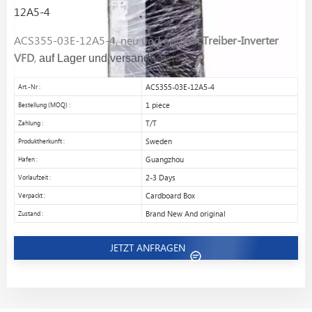
12A5-4
ACS355-03E-12A5-4, neu und original
Treiber-Inverter
VFD
,
auf Lager und versandbereit!
Art.-Nr :
ACS355-03E-12A5-4
Bestellung (MOQ) :
1 piece
Zahlung :
T/T
Produktherkunft :
Sweden
Hafen :
Guangzhou
Vorlaufzeit :
2-3 Days
Verpackt :
Cardboard Box
Zustand :
Brand New And original
JETZT ANFRAGEN