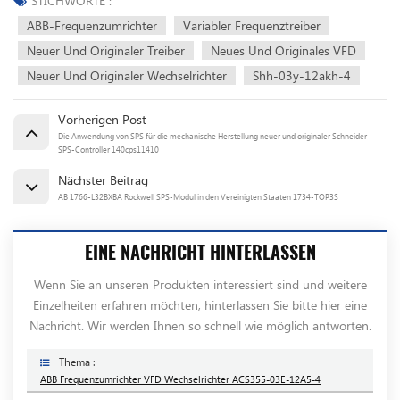
STICHWORTE :
ABB-Frequenzumrichter
Variabler Frequenztreiber
Neuer Und Originaler Treiber
Neues Und Originales VFD
Neuer Und Originaler Wechselrichter
Shh-03y-12akh-4
Vorherigen Post
Die Anwendung von SPS für die mechanische Herstellung neuer und originaler Schneider-
SPS-Controller 140cps11410
Nächster Beitrag
AB 1766-L32BXBA Rockwell SPS-Modul in den Vereinigten Staaten 1734-TOP3S
EINE NACHRICHT HINTERLASSEN
Wenn Sie an unseren Produkten interessiert sind und weitere
Einzelheiten erfahren möchten, hinterlassen Sie bitte hier eine
Nachricht. Wir werden Ihnen so schnell wie möglich antworten.
Thema :
ABB Frequenzumrichter VFD Wechselrichter ACS355-03E-12A5-4