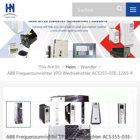
You Are In:
Heim
Wandler
/
/
/
ABB Frequenzumrichter VFD Wechselrichter ACS355-03E-12A5-4
ABB Frequenzumrichter VFD Wechselrichter ACS355-03E-