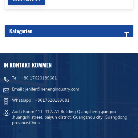
Kategorien
IN KONTAKT KOMMEN
Tel :
+86 17620189681
Email :
jenifer@henengindustry.com
Whatsapp :
+8617620189681
Add : Room 411-412. A1 Buliding Qiangsheng .jiangxia
,huangshi street. baiyun district, Guangzhou city ,Guangdong
province.China.